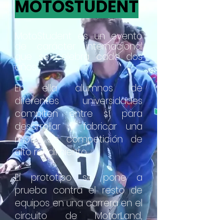
MOTOSTUDENT
MotoStudent es un evento
de carácter internacional
que se celebra cada dos
años.
En ella alumnos de
diferentes universidades
compiten entre sí para
desarrollar y fabricar una
moto de competición de
alto rendimiento.
El prototipo se pone a
prueba contra el resto de
equipos en una carrera en el
circuito de MotorLand,